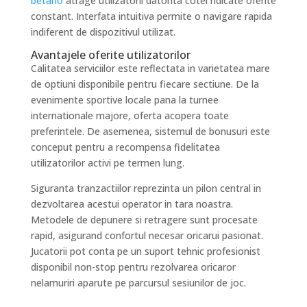
betano
atrage utilizatorii datorita cotei ridicate oferite
constant. Interfata intuitiva permite o navigare rapida
indiferent de dispozitivul utilizat.
Avantajele oferite utilizatorilor
Calitatea serviciilor este reflectata in varietatea mare
de optiuni disponibile pentru fiecare sectiune. De la
evenimente sportive locale pana la turnee
internationale majore, oferta acopera toate
preferintele. De asemenea, sistemul de bonusuri este
conceput pentru a recompensa fidelitatea
utilizatorilor activi pe termen lung.
Siguranta tranzactiilor reprezinta un pilon central in
dezvoltarea acestui operator in tara noastra.
Metodele de depunere si retragere sunt procesate
rapid, asigurand confortul necesar oricarui pasionat.
Jucatorii pot conta pe un suport tehnic profesionist
disponibil non-stop pentru rezolvarea oricaror
nelamuriri aparute pe parcursul sesiunilor de joc.