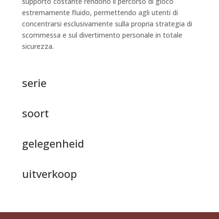
supporto costante rendono il percorso di gioco
estremamente fluido, permettendo agli utenti di
concentrarsi esclusivamente sulla propria strategia di
scommessa e sul divertimento personale in totale
sicurezza.
serie
soort
gelegenheid
uitverkoop