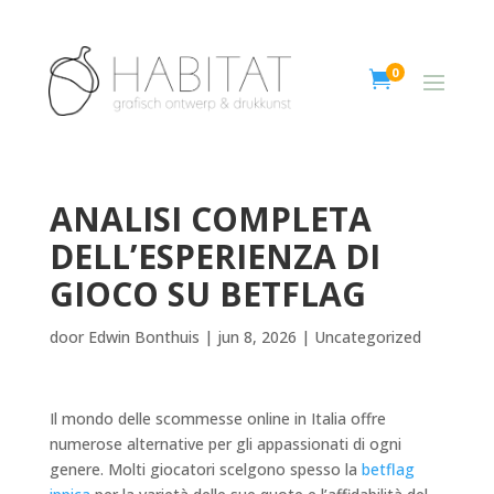
0

ANALISI COMPLETA
DELL’ESPERIENZA DI
GIOCO SU BETFLAG
door
Edwin Bonthuis
|
jun 8, 2026
|
Uncategorized
Il mondo delle scommesse online in Italia offre
numerose alternative per gli appassionati di ogni
genere. Molti giocatori scelgono spesso la
betflag