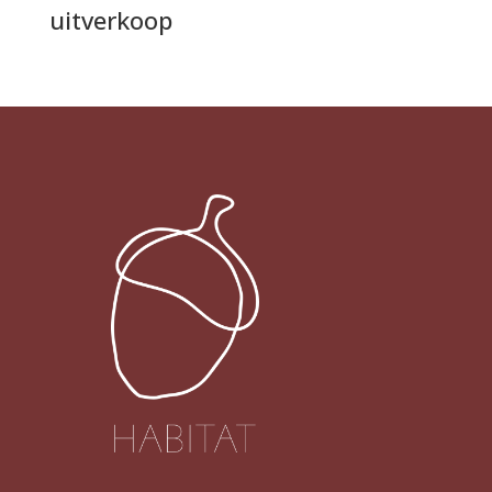
uitverkoop