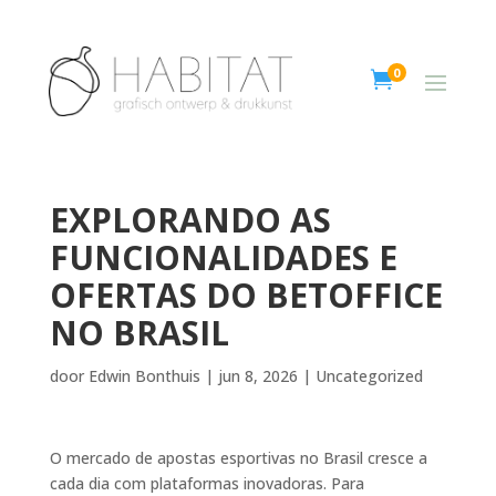
0

EXPLORANDO AS
FUNCIONALIDADES E
OFERTAS DO BETOFFICE
NO BRASIL
door
Edwin Bonthuis
|
jun 8, 2026
|
Uncategorized
O mercado de apostas esportivas no Brasil cresce a
cada dia com plataformas inovadoras. Para