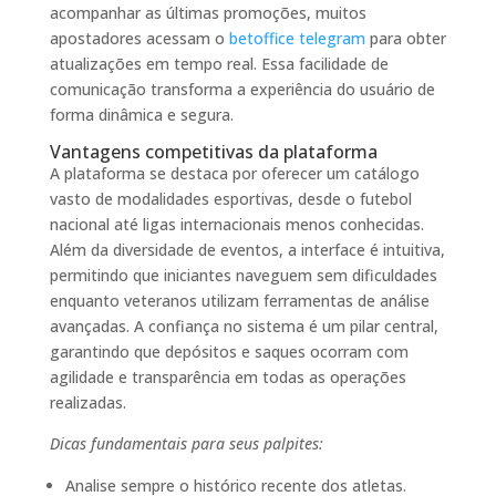
acompanhar as últimas promoções, muitos
apostadores acessam o
betoffice telegram
para obter
atualizações em tempo real. Essa facilidade de
comunicação transforma a experiência do usuário de
forma dinâmica e segura.
Vantagens competitivas da plataforma
A plataforma se destaca por oferecer um catálogo
vasto de modalidades esportivas, desde o futebol
nacional até ligas internacionais menos conhecidas.
Além da diversidade de eventos, a interface é intuitiva,
permitindo que iniciantes naveguem sem dificuldades
enquanto veteranos utilizam ferramentas de análise
avançadas. A confiança no sistema é um pilar central,
garantindo que depósitos e saques ocorram com
agilidade e transparência em todas as operações
realizadas.
Dicas fundamentais para seus palpites:
Analise sempre o histórico recente dos atletas.