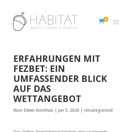
0

ERFAHRUNGEN MIT
FEZBET: EIN
UMFASSENDER BLICK
AUF DAS
WETTANGEBOT
door
Edwin Bonthuis
|
jun 5, 2026
|
Uncategorized
Das Online-Portal bietet Spielern eine spannende