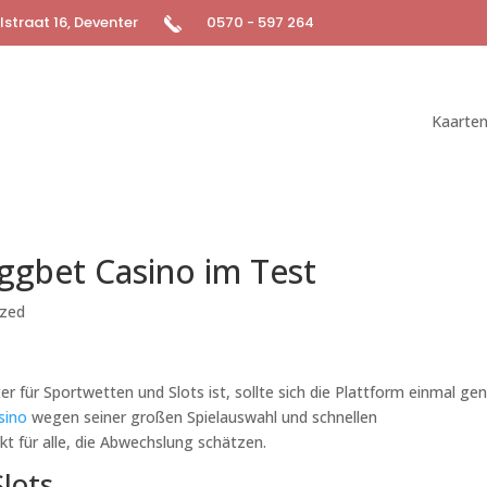
straat 16, Deventer
0570 - 597 264
Kaarte
ggbet Casino im Test
ized
 für Sportwetten und Slots ist, sollte sich die Plattform einmal ge
sino
wegen seiner großen Spielauswahl und schnellen
kt für alle, die Abwechslung schätzen.
lots