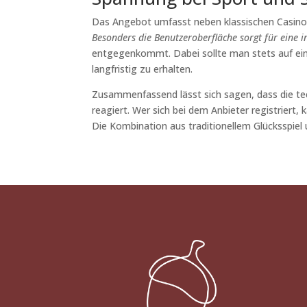
Das Angebot umfasst neben klassischen Casino-
Besonders die Benutzeroberfläche sorgt für eine i
entgegenkommt. Dabei sollte man stets auf ei
langfristig zu erhalten.
Zusammenfassend lässt sich sagen, dass die t
reagiert. Wer sich bei dem Anbieter registriert, 
Die Kombination aus traditionellem Glücksspiel 