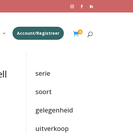
0
n
Account/Registreer

ll
serie
soort
gelegenheid
uitverkoop