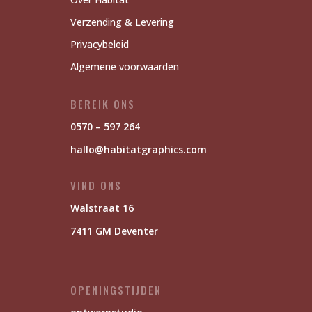
Verzending & Levering
Privacybeleid
Algemene voorwaarden
BEREIK ONS
0570 – 597 264
hallo@habitatgraphics.com
VIND ONS
Walstraat 16
7411 GM Deventer
OPENINGSTIJDEN