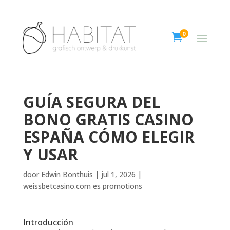
0

GUÍA SEGURA DEL
BONO GRATIS CASINO
ESPAÑA CÓMO ELEGIR
Y USAR
door
Edwin Bonthuis
|
jul 1, 2026
|
weissbetcasino.com es promotions
Introducción