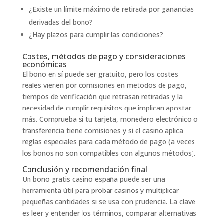
¿Existe un límite máximo de retirada por ganancias
derivadas del bono?
¿Hay plazos para cumplir las condiciones?
Costes, métodos de pago y consideraciones
económicas
El bono en sí puede ser gratuito, pero los costes
reales vienen por comisiones en métodos de pago,
tiempos de verificación que retrasan retiradas y la
necesidad de cumplir requisitos que implican apostar
más. Comprueba si tu tarjeta, monedero electrónico o
transferencia tiene comisiones y si el casino aplica
reglas especiales para cada método de pago (a veces
los bonos no son compatibles con algunos métodos).
Conclusión y recomendación final
Un bono gratis casino españa puede ser una
herramienta útil para probar casinos y multiplicar
pequeñas cantidades si se usa con prudencia. La clave
es leer y entender los términos, comparar alternativas