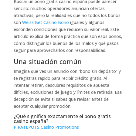
Buscar un bono gratis casino españa puede parecer
sencillo: muchos operadores anuncian ofertas
atractivas, pero la realidad es que no todos los bonos
son
Weiss Bet Casino Bono
iguales y algunos
esconden condiciones que reducen su valor real. Este
artículo explica de forma práctica qué son esos bonos,
cómo distinguir los buenos de los malos y qué pasos
seguir para aprovecharlos con responsabilidad.
Una situación común
Imagina que ves un anuncio con “bono sin depósito” y
te registras rápido para recibir crédito gratis. Al
intentar retirar, descubres requisitos de apuesta
difíciles, exclusiones de juego y límites de retirada. Esa
decepción se evita si sabes qué revisar antes de
aceptar cualquier promoción.
¿Qué significa exactamente el bono gratis
casino españa?
PIRATEPOTS Casino Promotions