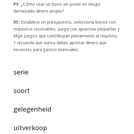
P5:
¿Cómo usar un bono sin poner en riesgo
demasiado dinero propio?
R5:
Establece un presupuesto, selecciona bonos con
requisitos razonables, juega con apuestas pequeñas y
elige juegos que contribuyan plenamente al requisito.
Y recuerda que nunca debes apostar dinero que
necesites para gastos esenciales.
serie
soort
gelegenheid
uitverkoop