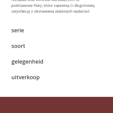
podstawowe filary, które zapewnią Ci długotrwałą
satysfakcję z obstawiania ulubionych wydarzeń.
serie
soort
gelegenheid
uitverkoop