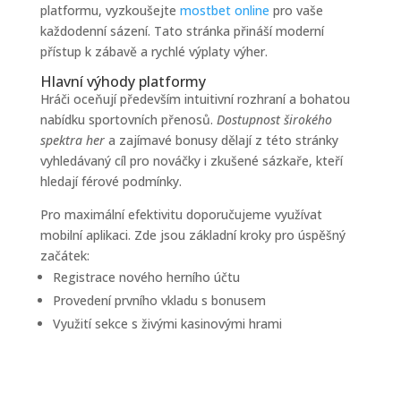
platformu, vyzkoušejte
mostbet online
pro vaše
každodenní sázení. Tato stránka přináší moderní
přístup k zábavě a rychlé výplaty výher.
Hlavní výhody platformy
Hráči oceňují především intuitivní rozhraní a bohatou
nabídku sportovních přenosů.
Dostupnost širokého
spektra her
a zajímavé bonusy dělají z této stránky
vyhledávaný cíl pro nováčky i zkušené sázkaře, kteří
hledají férové podmínky.
Pro maximální efektivitu doporučujeme využívat
mobilní aplikaci. Zde jsou základní kroky pro úspěšný
začátek:
Registrace nového herního účtu
Provedení prvního vkladu s bonusem
Využití sekce s živými kasinovými hrami