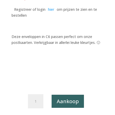
Registreer of login
hier
om prijzen te zien en te
bestellen
Deze enveloppen in C6 passen perfect om onze
postkaarten. Verkrijgbaar in allerlei leuke kleurtjes. 🙂
Envelop
Aankoop
C6
-
Mintgroen/Jade