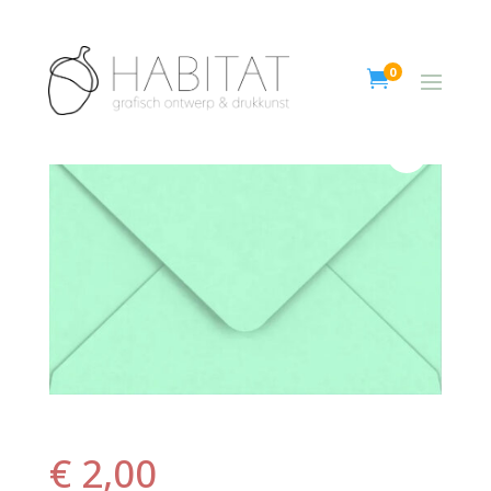
0

€
2,00