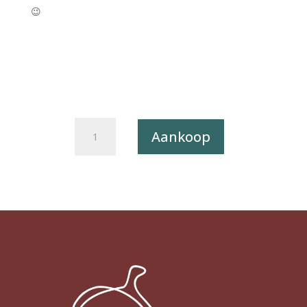
😉
Kerstkaart
Aankoop
Caught
a
Vibe
006
-
HO,
HO,
HO
X12
aantal