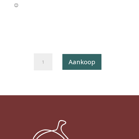
😉
Kerstkaart
Aankoop
Caught
a
Vibe
012
-
I'D
LIKE
TO
JINGLE
YOUR
BELLS