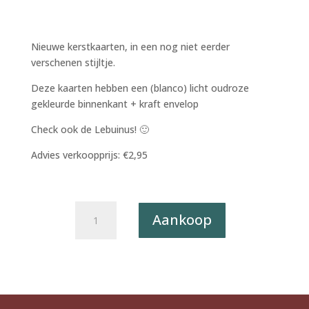
Nieuwe kerstkaarten, in een nog niet eerder
verschenen stijltje.
Deze kaarten hebben een (blanco) licht oudroze
gekleurde binnenkant + kraft envelop
Check ook de Lebuinus! 🙂
Advies verkoopprijs: €2,95
Kerstkaart
Aankoop
Deventer
-
De
Waag
X6
aantal