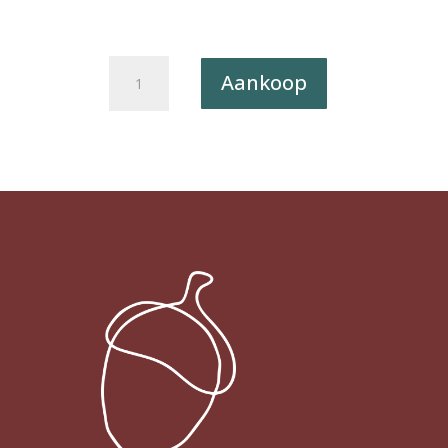
Kerstkaart
Aankoop
Pun
Intended.
04
-
SANTA
CLAWS
X12
aantal