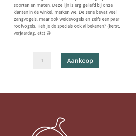
soorten en maten. Deze lijn is erg geliefd bij onze
klanten in de winkel, merken we. De serie bevat veel
zangvogels, maar ook weidevogels en zelfs een paar
roofvogels. Heb je de specials ook al bekenen? (kerst,
verjaardag, etc) 😀
Postkaart
Aankoop
A
Little
Bird
Told
Me...
011
-
Kerkuil
X12
aantal