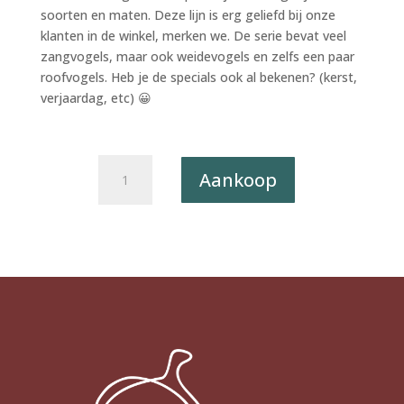
soorten en maten. Deze lijn is erg geliefd bij onze
klanten in de winkel, merken we. De serie bevat veel
zangvogels, maar ook weidevogels en zelfs een paar
roofvogels. Heb je de specials ook al bekenen? (kerst,
verjaardag, etc) 😀
Postkaart
Aankoop
A
Little
Bird
Told
Me...
031
-
Boerenzwaluw
X12
aantal