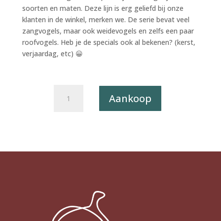
soorten en maten. Deze lijn is erg geliefd bij onze
klanten in de winkel, merken we. De serie bevat veel
zangvogels, maar ook weidevogels en zelfs een paar
roofvogels. Heb je de specials ook al bekenen? (kerst,
verjaardag, etc) 😀
Postkaart
Aankoop
A
Little
Bird
Told
Me...
051
-
Geelvleugelara
X12
aantal