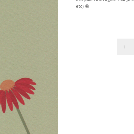
etc) 😀
Postkaa
A
Little
Bird
Told
Me...
053
-
Robijnkee
X12
aantal