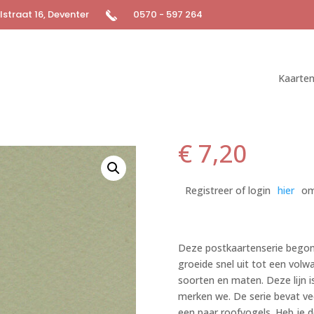
straat 16, Deventer
0570 - 597 264
Kaarte
€
7,20
Registreer of login
hier
om
Deze postkaartenserie begon 
groeide snel uit tot een volwa
soorten en maten. Deze lijn is
merken we. De serie bevat ve
een paar roofvogels. Heb je d