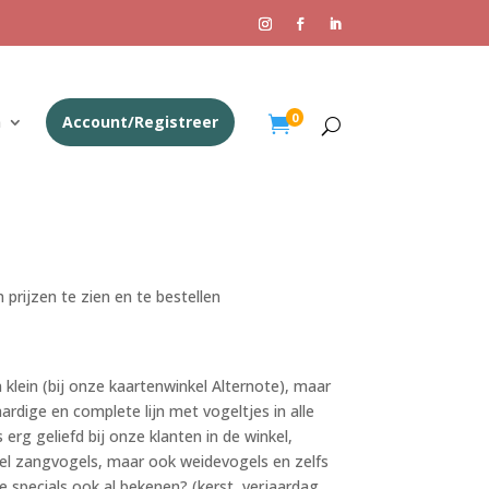
0
n
Account/Registreer

 prijzen te zien en te bestellen
klein (bij onze kaartenwinkel Alternote), maar
ardige en complete lijn met vogeltjes in alle
 erg geliefd bij onze klanten in de winkel,
el zangvogels, maar ook weidevogels en zelfs
e specials ook al bekenen? (kerst, verjaardag,