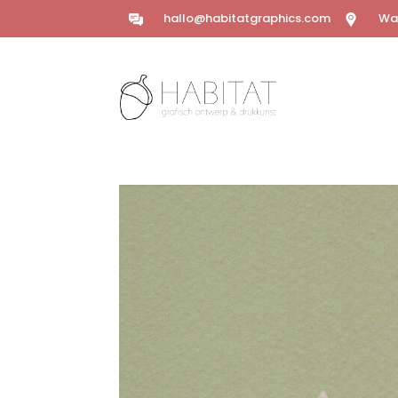
hallo@habitatgraphics.com
Wal