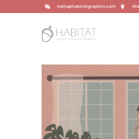
hallo@habitatgraphics.com
Wal