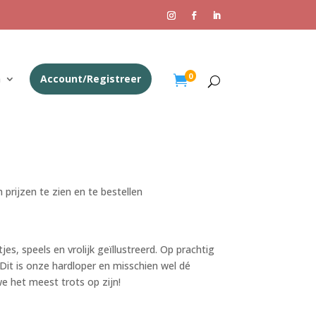
0
n
Account/Registreer

 prijzen te zien en te bestellen
es, speels en vrolijk geïllustreerd. Op prachtig
. Dit is onze hardloper en misschien wel dé
e het meest trots op zijn!