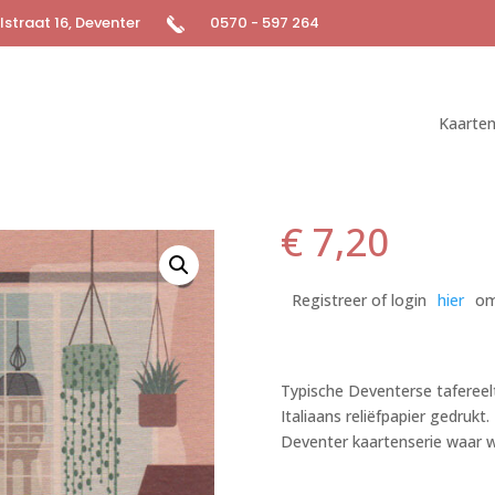
straat 16, Deventer
0570 - 597 264
Kaarte
€
7,20
Registreer of login
hier
om
Typische Deventerse tafereeltj
Italiaans reliëfpapier gedrukt
Deventer kaartenserie waar w