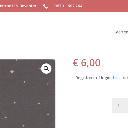
straat 16, Deventer
0570 - 597 264
Kaarte
€
6,00
Registreer of login
hier
om
Postkaa
Bits
&
Bops
010