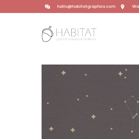
hallo@habitatgraphics.com
Wal