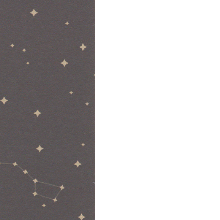
-
ROCKET
IN
OUTTER
SPACE
X12
aantal