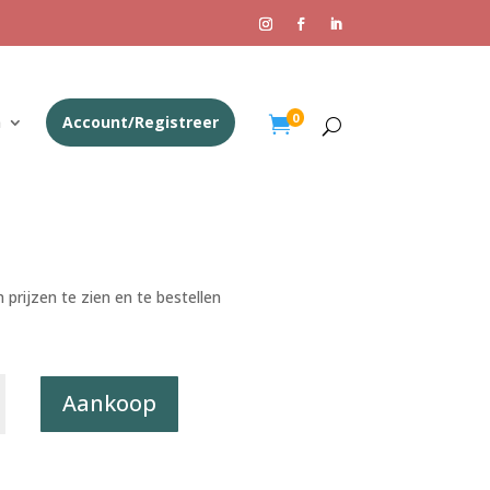
0
n
Account/Registreer

 prijzen te zien en te bestellen
rt
Aankoop