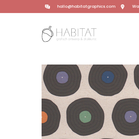
hallo@habitatgraphics.com
Wal