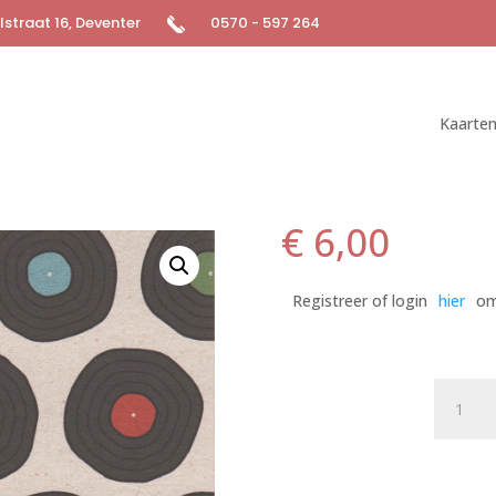
straat 16, Deventer
0570 - 597 264
Kaarte
€
6,00
Registreer of login
hier
om
Postkaa
Bits
&
Bops
030