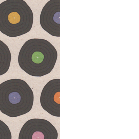
-
VINYL
RECORD
X12
aantal