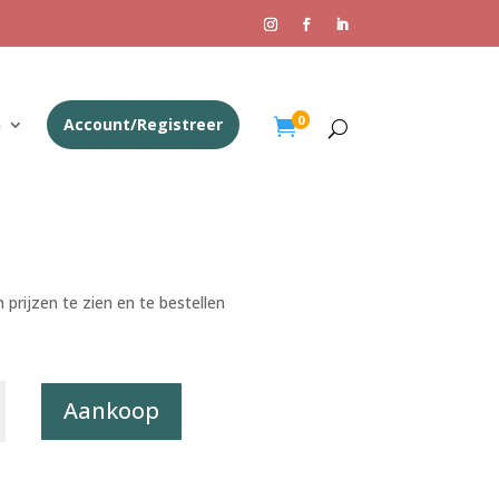
0
n
Account/Registreer

 prijzen te zien en te bestellen
rt
Aankoop