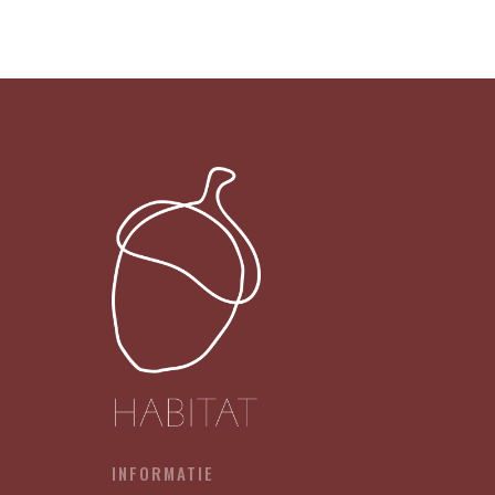
Bops
039
-
BABY
X12
aantal
INFORMATIE