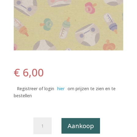
€
6,00
Registreer of login
hier
om prijzen te zien en te
bestellen
Postkaart
Aankoop
Bits
&