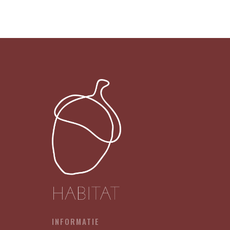
-
IK
WENS
JE
DE
WERELD
X12
aantal
INFORMATIE