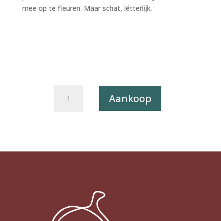
mee op te fleuren. Maar schat, létterlijk.
Postkaart
Aankoop
BLIJ
057
-
IK
VIND
JE
LIEF
X12
aantal