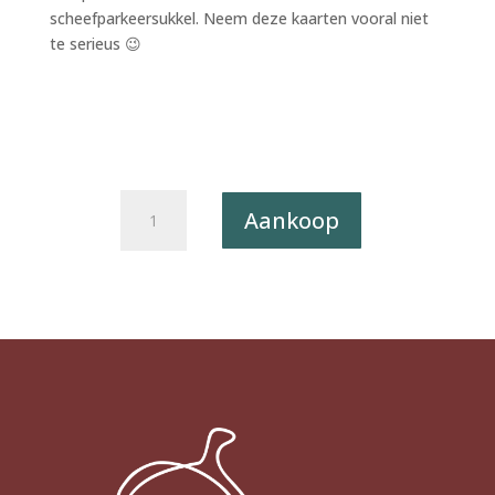
scheefparkeersukkel. Neem deze kaarten vooral niet
te serieus 😉
Postkaart
Aankoop
Caught
a
Vibe
006
-
HIEPERDEPIEP
X12
aantal