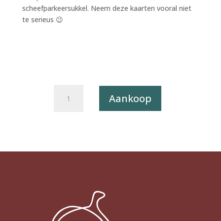
scheefparkeersukkel. Neem deze kaarten vooral niet
te serieus 😉
Postkaart
Aankoop
Caught
a
Vibe
092
-
MAY
ALL
YOUR
DELULU
COME
TRULULU