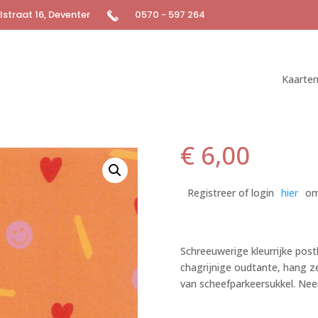
straat 16, Deventer
0570 - 597 264
Kaarte
€
6,00
Registreer of login
hier
om
Schreeuwerige kleurrijke post
chagrijnige oudtante, hang ze
van scheefparkeersukkel. Nee