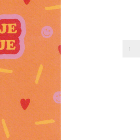
Postkaa
Caught
a
Vibe
094
-
SCHATJ
PATATJ
X12
aantal