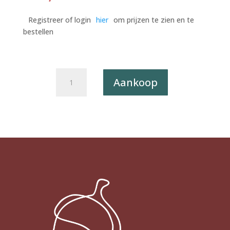
Registreer of login
hier
om prijzen te zien en te
bestellen
Postkaart
Aankoop
Classy,
But
Make
It
Sassy
010
-
LESS
DRAMA
MORE
PYJAMA
X12
aantal