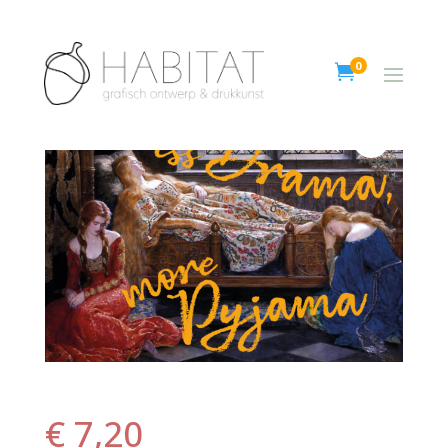
0

€
7,20