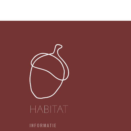
Make
It
Sassy
011
-
LEKKER
MET
DE
MEIDEN
X12
aantal
INFORMATIE