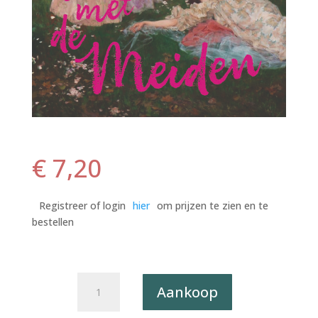
€
7,20
Registreer of login
hier
om prijzen te zien en te
bestellen
Postkaart
Aankoop
Classy,
But