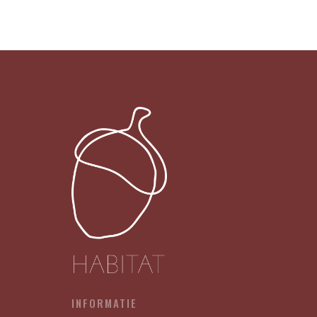
Make
It
Sassy
026
-
GIRLS
JUST
WANNA
HAVE
FUN(DAMENTAL
HUMAN
RIGHTS)
X12
aantal
INFORMATIE