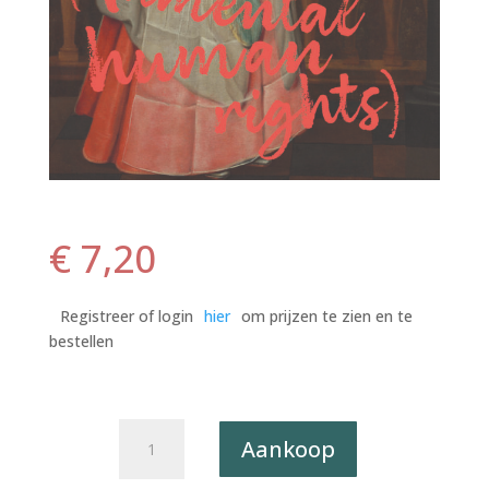
€
7,20
Registreer of login
hier
om prijzen te zien en te
bestellen
Postkaart
Aankoop
Classy,
But