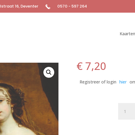
straat 16, Deventer
0570 - 597 264
Kaarte
€
7,20
Registreer of login
hier
om
Postkaa
Classy,
But
Make
It