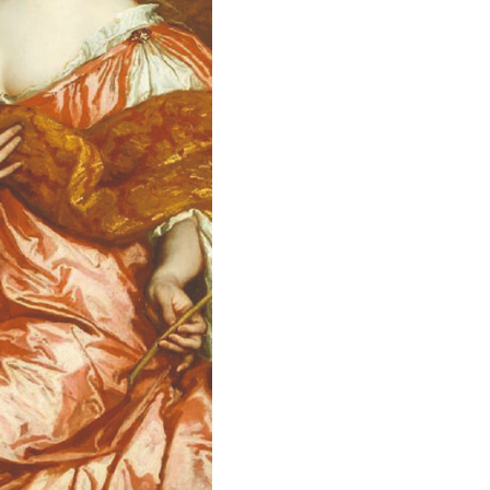
Sassy
027
-
I’M
A
BOSS
ASS
BITCH
X12
aantal