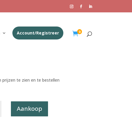
0
n
Account/Registreer

 prijzen te zien en te bestellen
rt
Aankoop