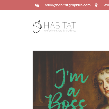
hallo@habitatgraphics.com
Wal