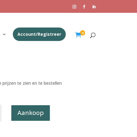
0
n
Account/Registreer

 prijzen te zien en te bestellen
rt
Aankoop