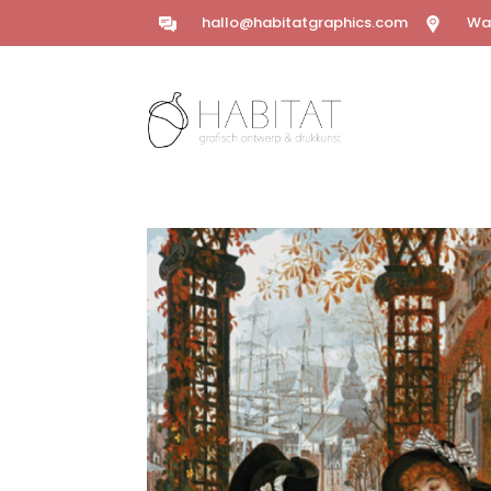
hallo@habitatgraphics.com
Wal