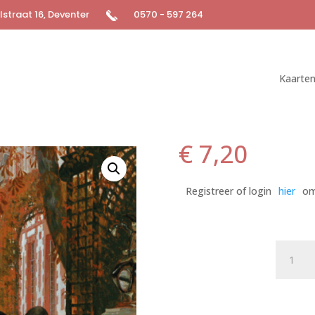
straat 16, Deventer
0570 - 597 264
Kaarte
€
7,20
Registreer of login
hier
om
Postkaa
Classy,
But
Make
It