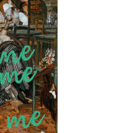
Sassy
055
-
WINE
ME,
DINE
ME,
69
ME
X12
aantal