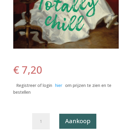
€
7,20
Registreer of login
hier
om prijzen te zien en te
bestellen
Postkaart
Aankoop
Classy,
But