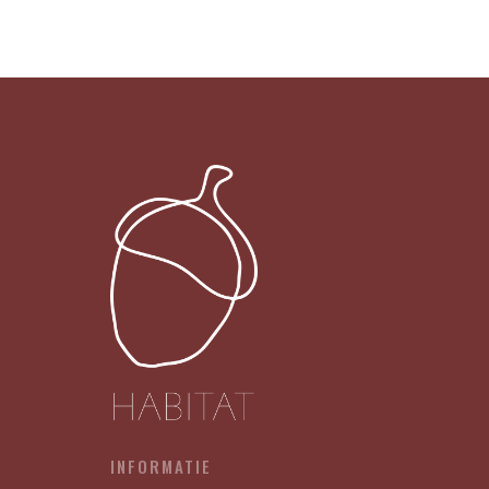
Make
It
Sassy
056
-
MENTALLY
ILL,
TOTALLY
CHILL
X12
aantal
INFORMATIE