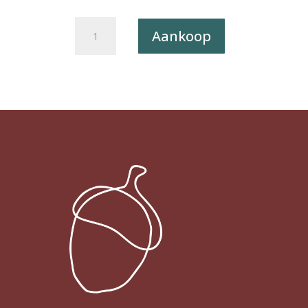
Postkaart
Aankoop
Definitely
Deventer
05
-
Het
Pontje
X12
aantal