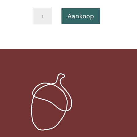
Postkaart
Aankoop
Ka[art]
015
-
Kanagawa-
oki
Nami
Ura
X12
aantal