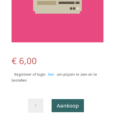
€
6,00
Registreer of login
hier
om prijzen te zien en te
bestellen
Postkaart
Aankoop
Pun
Intended.