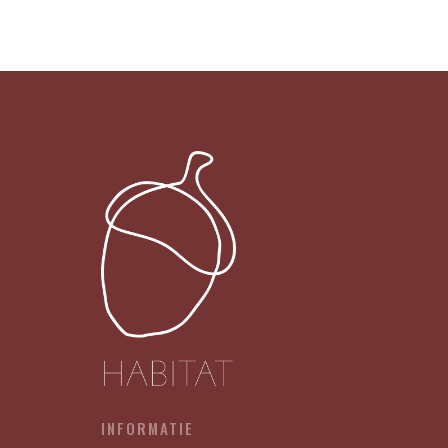
015
-
COMPUTER
SAYS
NO
X12
aantal
INFORMATIE