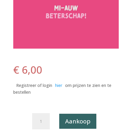
€
6,00
Registreer of login
hier
om prijzen te zien en te
bestellen
Postkaart
Aankoop
Pun
Intended.