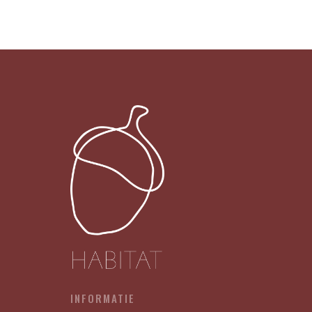
019
-
MI-
AUW
BETERSCHAP!
X12
aantal
INFORMATIE