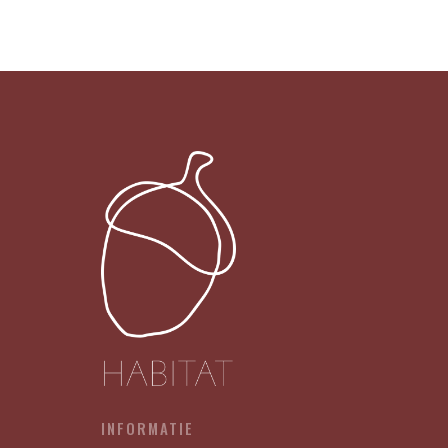
034
-
WE’RE
NUTS
X12
aantal
INFORMATIE