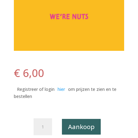
€
6,00
Registreer of login
hier
om prijzen te zien en te
bestellen
Postkaart
Aankoop
Pun
Intended.