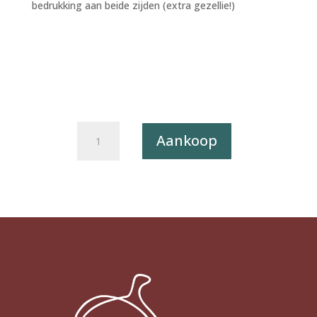
bedrukking aan beide zijden (extra gezellie!)
Postkaart
Aankoop
Sweet
'n
Short
05
-
Proost!
X12
aantal