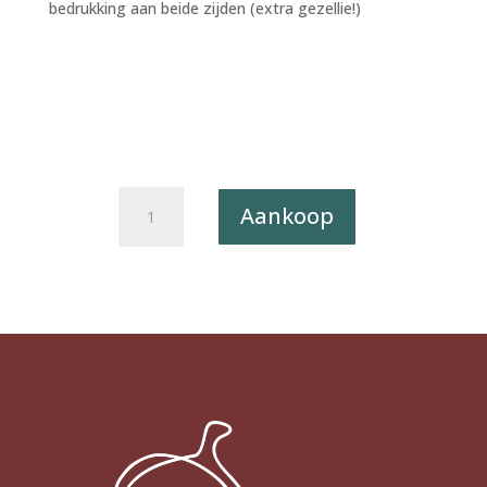
bedrukking aan beide zijden (extra gezellie!)
Postkaart
Aankoop
Sweet
'n
Short
24
-
Knuffel
X12
aantal