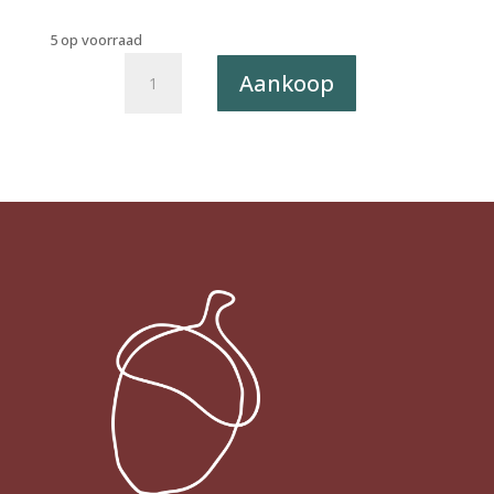
5 op voorraad
Postkaart
Aankoop
The
Happy
Few
002
-
Zonnetje
X12
(SALE)
aantal