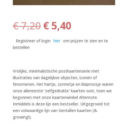
Oorspronkelijke
Huidige
€
7,20
€
5,40
prijs
prijs
was:
is:
Registreer of login
hier
om prijzen te zien en te
€ 7,20.
€ 5,40.
bestellen
Vrolijke, minimalistische postkaartenserie met
illustraties van dagelijkse objecten, iconen of
fenomenen. Het hartje, zonnetje en klaproosje waren
onze allereerste ‘zelfgedrukte’ kaarten ooit, toen we
begonnen met onze kaartenwinkel Alternote.
Inmiddels is deze lijn een bestseller. Uitgegroeid tot
een volwaardige lijn van tientallen kaarten (&
growing!).