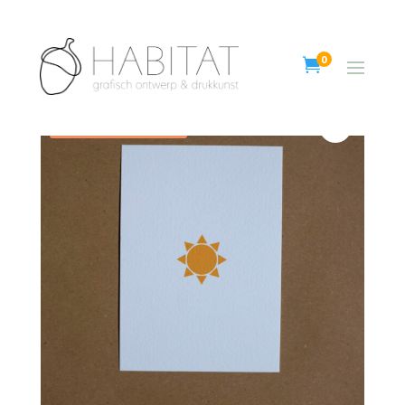
0

Aanbieding!