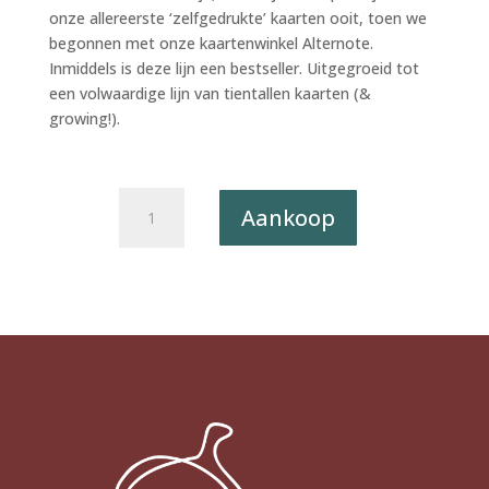
onze allereerste ‘zelfgedrukte’ kaarten ooit, toen we
begonnen met onze kaartenwinkel Alternote.
Inmiddels is deze lijn een bestseller. Uitgegroeid tot
een volwaardige lijn van tientallen kaarten (&
growing!).
Postkaart
Aankoop
The
Happy
Few
004
-
Vogelvlucht
X12
aantal