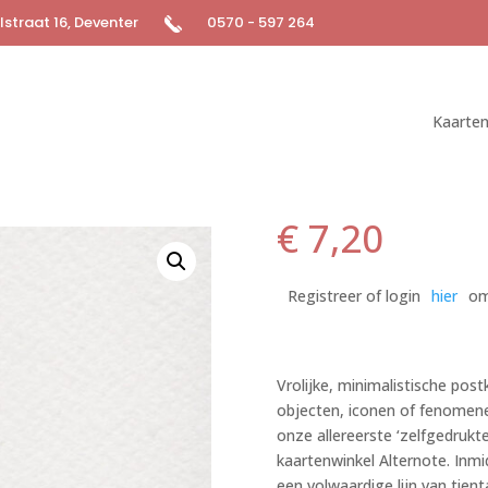
straat 16, Deventer
0570 - 597 264
Kaarte
€
7,20
Registreer of login
hier
om
Vrolijke, minimalistische post
objecten, iconen of fenomene
onze allereerste ‘zelfgedruk
kaartenwinkel Alternote. Inmid
een volwaardige lijn van tient