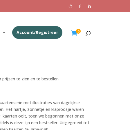
0
n
Account/Registreer

 prijzen te zien en te bestellen
kaartenserie met illustraties van dagelijkse
n. Het hartje, zonnetje en klaproosje waren
te’ kaarten ooit, toen we begonnen met onze
dels is deze lijn een bestseller. Uitgegroeid tot
allen kaarten (& growing!).