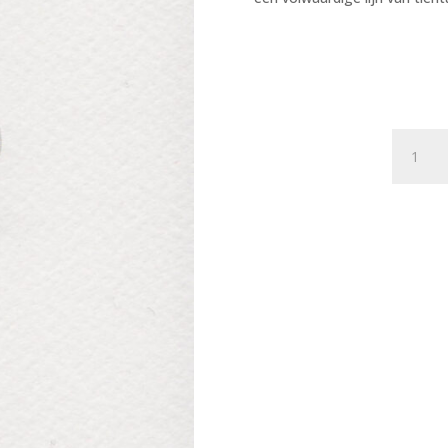
Postkaa
The
Happy
Few
041
-
Wijntje
X12
aantal