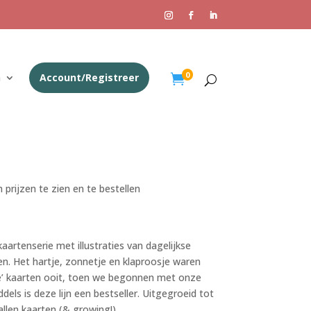
0
n
Account/Registreer

 prijzen te zien en te bestellen
kaartenserie met illustraties van dagelijkse
n. Het hartje, zonnetje en klaproosje waren
te’ kaarten ooit, toen we begonnen met onze
dels is deze lijn een bestseller. Uitgegroeid tot
allen kaarten (& growing!).