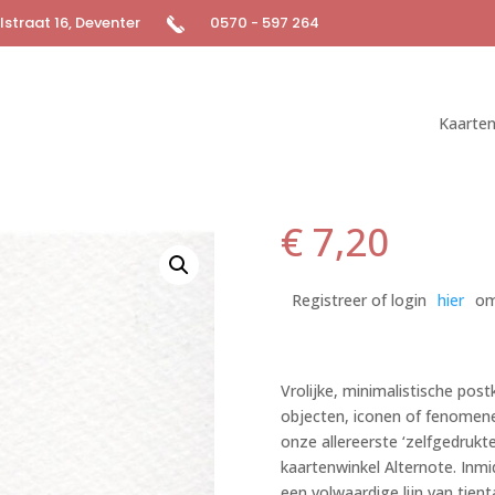
straat 16, Deventer
0570 - 597 264
Kaarte
€
7,20
Registreer of login
hier
om
Vrolijke, minimalistische post
objecten, iconen of fenomene
onze allereerste ‘zelfgedruk
kaartenwinkel Alternote. Inmid
een volwaardige lijn van tient