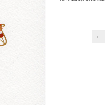
Postkaa
The
Happy
Few
060
-
Arreslee
X12
aantal