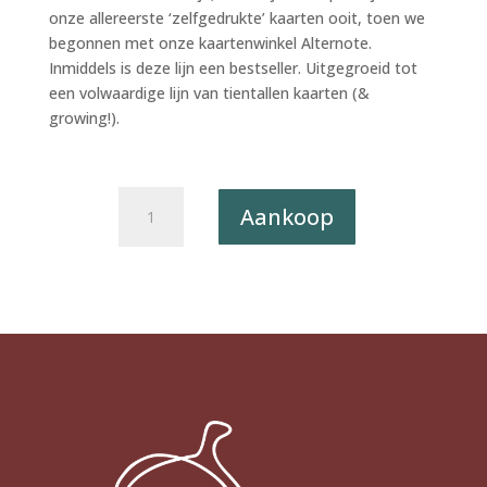
onze allereerste ‘zelfgedrukte’ kaarten ooit, toen we
begonnen met onze kaartenwinkel Alternote.
Inmiddels is deze lijn een bestseller. Uitgegroeid tot
een volwaardige lijn van tientallen kaarten (&
growing!).
Postkaart
Aankoop
The
Happy
Few
061
-
Kerstkrans
X12
aantal