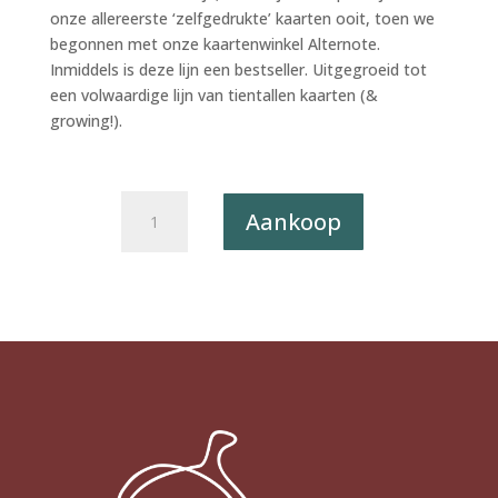
onze allereerste ‘zelfgedrukte’ kaarten ooit, toen we
begonnen met onze kaartenwinkel Alternote.
Inmiddels is deze lijn een bestseller. Uitgegroeid tot
een volwaardige lijn van tientallen kaarten (&
growing!).
Postkaart
Aankoop
The
Happy
Few
085
-
Flesje
X12
aantal