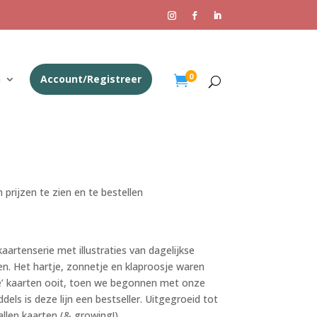
0
n
Account/Registreer

 prijzen te zien en te bestellen
kaartenserie met illustraties van dagelijkse
n. Het hartje, zonnetje en klaproosje waren
te’ kaarten ooit, toen we begonnen met onze
dels is deze lijn een bestseller. Uitgegroeid tot
allen kaarten (& growing!).