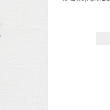
Postkaa
The
Happy
Few
089
-
Alien
&
UFO
X12
aantal