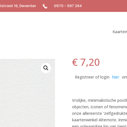
straat 16, Deventer
0570 - 597 264
Kaarte
€
7,20
Registreer of login
hier
om
Vrolijke, minimalistische post
objecten, iconen of fenomene
onze allereerste ‘zelfgedruk
kaartenwinkel Alternote. Inmid
een volwaardige lijn van tient