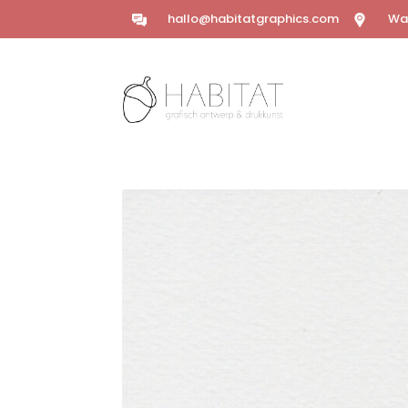
hallo@habitatgraphics.com
Wal