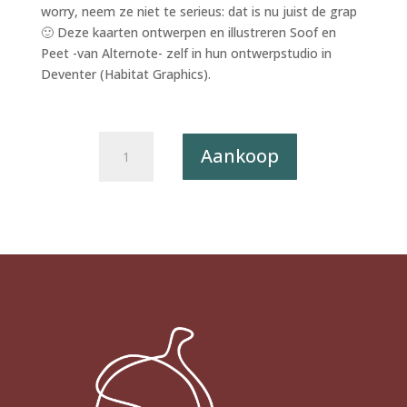
worry, neem ze niet te serieus: dat is nu juist de grap
🙂 Deze kaarten ontwerpen en illustreren Soof en
Peet -van Alternote- zelf in hun ontwerpstudio in
Deventer (Habitat Graphics).
Wenskaart
Aankoop
Ja,
Wat?!
008
-
Zo
schattig
zijn
ze
niet
X6
aantal