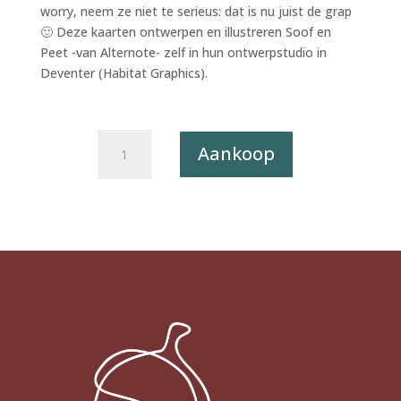
worry, neem ze niet te serieus: dat is nu juist de grap
🙂 Deze kaarten ontwerpen en illustreren Soof en
Peet -van Alternote- zelf in hun ontwerpstudio in
Deventer (Habitat Graphics).
Wenskaart
Aankoop
Ja,
Wat?!
013
-
Can't
live
with(out)
you
X6
aantal