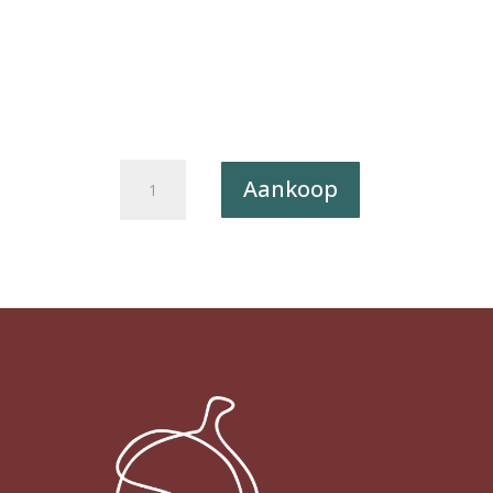
Wenskaart
Aankoop
Liefs
uit...
03
-
Voor
Jou
uit
Deventer
X6
aantal